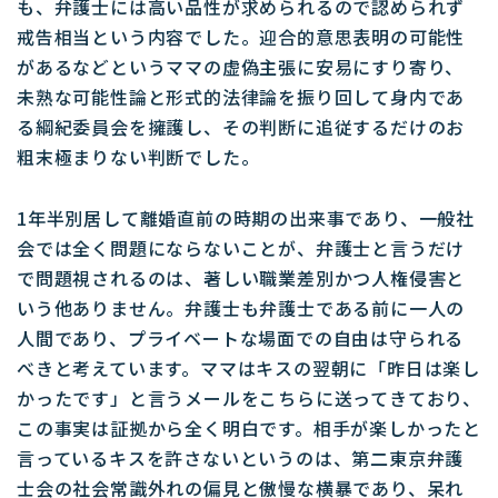
も、弁護士には高い品性が求められるので認められず
戒告相当という内容でした。迎合的意思表明の可能性
があるなどというママの虚偽主張に安易にすり寄り、
未熟な可能性論と形式的法律論を振り回して身内であ
る綱紀委員会を擁護し、その判断に追従するだけのお
粗末極まりない判断でした。
1年半別居して離婚直前の時期の出来事であり、一般社
会では全く問題にならないことが、弁護士と言うだけ
で問題視されるのは、著しい職業差別かつ人権侵害と
いう他ありません。弁護士も弁護士である前に一人の
人間であり、プライベートな場面での自由は守られる
べきと考えています。ママはキスの翌朝に「昨日は楽し
かったです」と言うメールをこちらに送ってきており、
この事実は証拠から全く明白です。相手が楽しかったと
言っているキスを許さないというのは、第二東京弁護
士会の社会常識外れの偏見と傲慢な横暴であり、呆れ