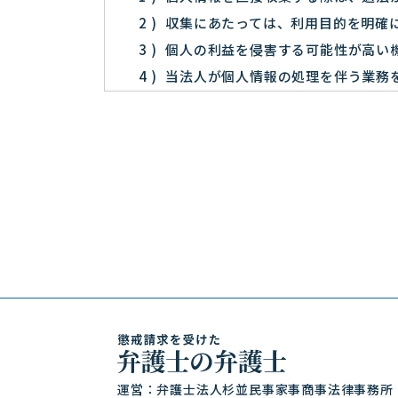
収集にあたっては、利用目的を明確
個人の利益を侵害する可能性が高い
当法人が個人情報の処理を伴う業務
事故時の責任分担、契約終了時の個
個人情報は、本人の同意を得た範囲
個人情報の管理について
当法人が直接収集または外部から業
洩等を防止するための措置を講じま
個人情報の処理を伴う業務を外部か
て収集したものであることを確認し
法令及びその他の規範について
当法人は、個人情報の保護に関係する日
運営：弁護士法人杉並民事家事商事法律事務所