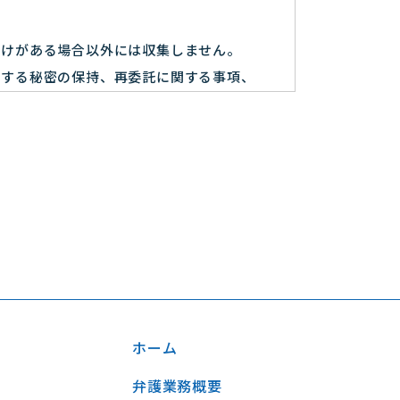
付けがある場合以外には収集しません。
関する秘密の保持、再委託に関する事項、
正アクセス、紛失・破壊・改ざんおよび漏
意を得た上で、適法かつ公正な手段によっ
ホーム
めます。
弁護業務概要