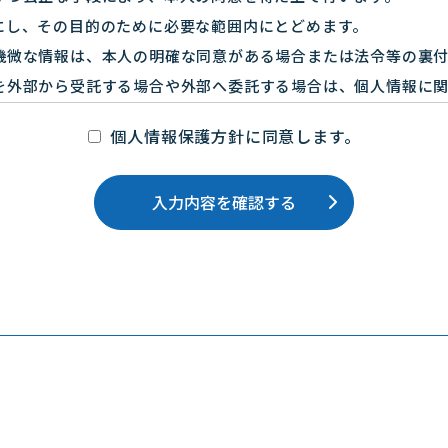
にし、その目的のために必要な範囲内にとどめます。
機微な情報は、本人の明確な同意がある場合または法令等の裏
を外部から受託する場合や外部へ委託する場合は、個人情報に
人情報の返却および消去等について定め、それに従います。
個人情報保護方針に同意します。
内で利用、提供します。
入力内容を確認する
務を受託する際に入手した個人情報は、正確な状態に保ち、不
す。
ら受託する場合は、委託者が個人情報を入手した際、本人の同
ます。
本の法令及びその他の規範を遵守し、本方針の継続的改善に努